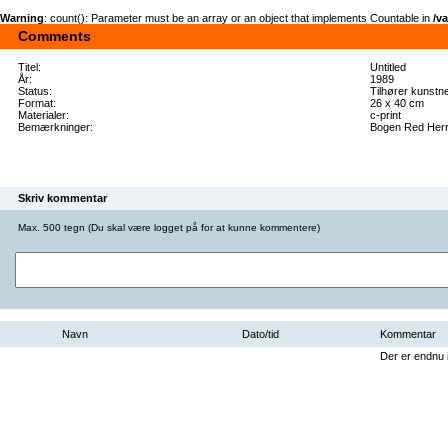
Warning
: count(): Parameter must be an array or an object that implements Countable in
/v
Comments
Titel:
Untitled
År:
1989
Status:
Tilhører kunstn
Format:
26 x 40 cm
Materialer:
c-print
Bemærkninger:
Bogen Red Herr
Skriv kommentar
Max. 500 tegn (Du skal være logget på for at kunne kommentere)
Navn
Dato/tid
Kommentar
Der er endnu i